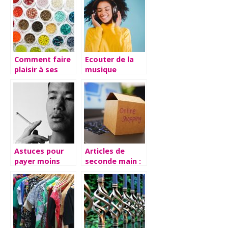
Comment faire
Ecouter de la
plaisir à ses
musique
enfants ?
librement avec
son casque
audio
Astuces pour
Articles de
payer moins
seconde main :
cher notre
trois sites pour
consommation
acheter et
de nicotine.
vendre