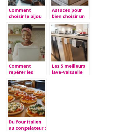
Comment
Astuces pour
choisir le bijou
bien choisir un
pour homme
matelas adapté
idéal sur une
à vos besoins
boutique en
ligne ?
Comment
Les 5 meilleurs
repérer les
lave-vaisselle
meilleures
économiques :
offres beauté
optimisez votre
en faisant ses
installation
courses en ligne
pour des
?
performances
maximales
Du four italien
au congelateur :
decouvrez