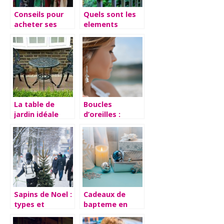
Conseils pour
Quels sont les
acheter ses
elements
vetements
indispensables
a votre jardin ?
La table de
Boucles
jardin idéale
d’oreilles :
pour votre
conseils avises
extérieur
a suivre lors du
choix
Sapins de Noel :
Cadeaux de
types et
bapteme en
conseils
argent :