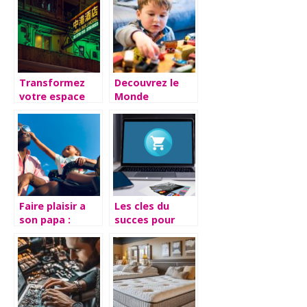
avantages et
conseils a
suivre lors du
choix
Transformez
Decouvrez le
votre espace
Monde
grace aux
Enchante de
enseignes au
MonsieurJouet :
neon
Le Paradis pour
personnalisees
les Amoureux
de Jeux et
Jouets
Faire plaisir a
Les cles du
son papa :
succes pour
trouvez les
realiser des
cadeaux
economies sur
parfaits
vos courses en
ligne