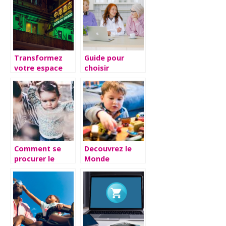
conseils a
suivre lors du
choix
Transformez
Guide pour
votre espace
choisir
grace aux
l’ordinateur
enseignes au
ideal pour un
neon
senior debutant
personnalisees
Comment se
Decouvrez le
procurer le
Monde
cadeau
Enchante de
d’anniversaire
MonsieurJouet :
idéal pour une
Le Paradis pour
petite fille ?
les Amoureux
de Jeux et
Jouets