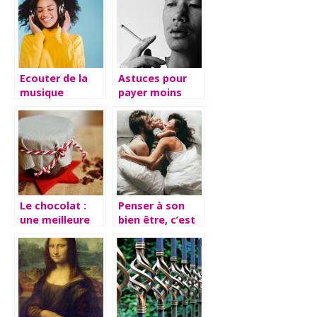
Ecouter de la
Astuces pour
musique
payer moins
librement avec
cher notre
son casque
consommation
audio
de nicotine.
Le chocolat :
Penser à son
une meilleure
bien être, c’est
idée de cadeaux
penser à son
de Noël
sommeil !
d’entreprise