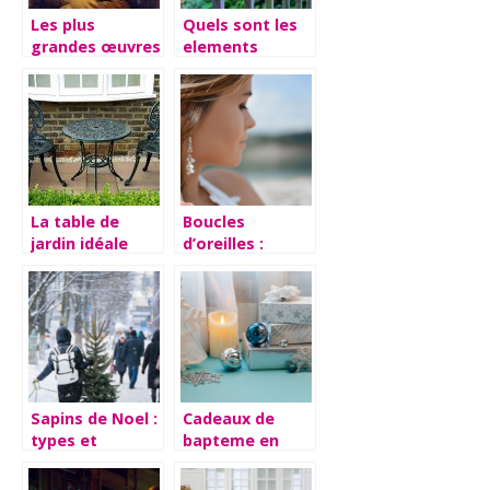
Les plus
Quels sont les
grandes œuvres
elements
de Léonard de
indispensables
Vinci
a votre jardin ?
La table de
Boucles
jardin idéale
d’oreilles :
pour votre
conseils avises
extérieur
a suivre lors du
choix
Sapins de Noel :
Cadeaux de
types et
bapteme en
conseils
argent :
avantages et