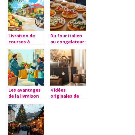
en faisant ses
installation
courses en ligne
pour des
?
performances
maximales
Livraison de
Du four italien
courses à
au congelateur :
domicile en
decouvrez
Guadeloupe : les
quelles sont les
secrets d’un
meilleures
service express
pizzas
surgelees
Les avantages
4 idées
de la livraison
originales de
de courses
cadeaux
fraiches avec
personnalisés
Houra
pour surprendre
vos proches