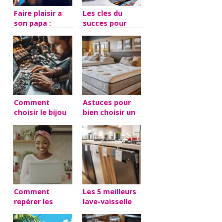
Faire plaisir a
Les cles du
son papa :
succes pour
trouvez les
realiser des
cadeaux
economies sur
parfaits
vos courses en
ligne
Comment
Astuces pour
choisir le bijou
bien choisir un
pour homme
matelas adapté
idéal sur une
à vos besoins
boutique en
ligne ?
Comment
Les 5 meilleurs
repérer les
lave-vaisselle
meilleures
économiques :
offres beauté
optimisez votre