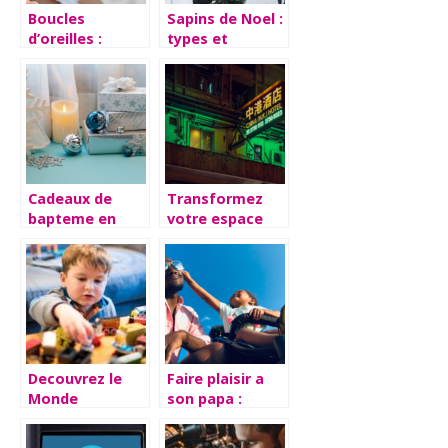
Boucles
Sapins de Noel :
d’oreilles :
types et
conseils avises
conseils
a suivre lors du
choix
Cadeaux de
Transformez
bapteme en
votre espace
argent :
grace aux
avantages et
enseignes au
conseils a
neon
suivre lors du
personnalisees
choix
Decouvrez le
Faire plaisir a
Monde
son papa :
Enchante de
trouvez les
MonsieurJouet :
cadeaux