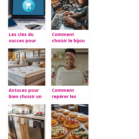
Le Paradis pour
parfaits
les Amoureux
de Jeux et
Jouets
Les cles du
Comment
succes pour
choisir le bijou
realiser des
pour homme
economies sur
idéal sur une
vos courses en
boutique en
ligne
ligne ?
Astuces pour
Comment
bien choisir un
repérer les
matelas adapté
meilleures
à vos besoins
offres beauté
en faisant ses
courses en ligne
?