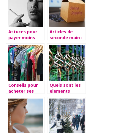
audio
Astuces pour
Articles de
payer moins
seconde main :
cher notre
trois sites pour
consommation
acheter et
de nicotine.
vendre
Conseils pour
Quels sont les
acheter ses
elements
vetements
indispensables
a votre jardin ?