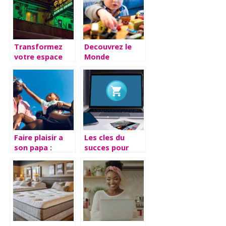
suivre lors du
choix
Transformez
Decouvrez le
votre espace
Monde
grace aux
Enchante de
enseignes au
MonsieurJouet :
neon
Le Paradis pour
personnalisees
les Amoureux
de Jeux et
Jouets
Faire plaisir a
Les cles du
son papa :
succes pour
trouvez les
realiser des
cadeaux
economies sur
parfaits
vos courses en
ligne