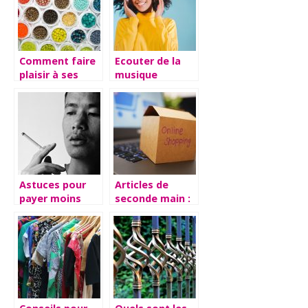
Comment faire
Ecouter de la
plaisir à ses
musique
enfants ?
librement avec
son casque
audio
Astuces pour
Articles de
payer moins
seconde main :
cher notre
trois sites pour
consommation
acheter et
de nicotine.
vendre