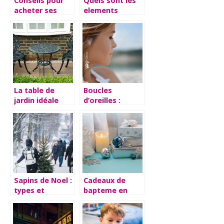
Conseils pour
Quels sont les
acheter ses
elements
vetements
indispensables
a votre jardin ?
La table de
Boucles
jardin idéale
d’oreilles :
pour votre
conseils avises
extérieur
a suivre lors du
choix
Sapins de Noel :
Cadeaux de
types et
bapteme en
conseils
argent :
avantages et
conseils a