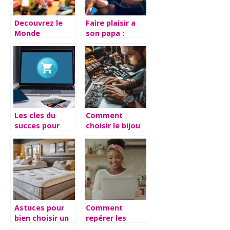
Decouvrez le
Faire plaisir a
Monde
son papa :
Enchante de
trouvez les
MonsieurJouet :
cadeaux
Le Paradis pour
parfaits
les Amoureux
de Jeux et
Jouets
Les cles du
Comment
succes pour
choisir le bijou
realiser des
pour homme
economies sur
idéal sur une
vos courses en
boutique en
ligne
ligne ?
Astuces pour
Comment
bien choisir un
repérer les
matelas adapté
meilleures