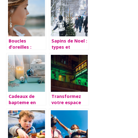
a votre jardin ?
extérieur
Boucles
Sapins de Noel :
d’oreilles :
types et
conseils avises
conseils
a suivre lors du
choix
Cadeaux de
Transformez
bapteme en
votre espace
argent :
grace aux
avantages et
enseignes au
conseils a
neon
suivre lors du
personnalisees
choix