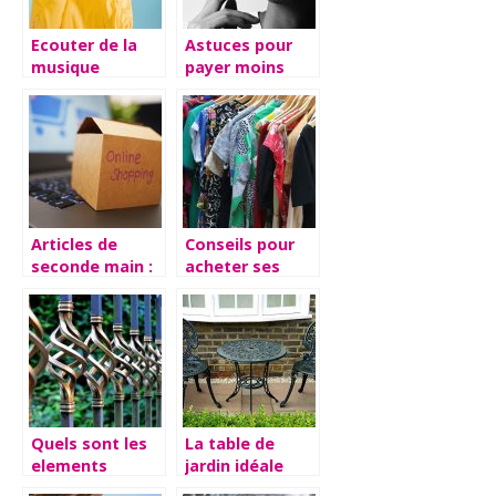
Ecouter de la
Astuces pour
musique
payer moins
librement avec
cher notre
son casque
consommation
audio
de nicotine.
Articles de
Conseils pour
seconde main :
acheter ses
trois sites pour
vetements
acheter et
vendre
Quels sont les
La table de
elements
jardin idéale
indispensables
pour votre