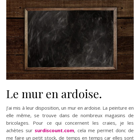
Le mur en ardoise.
J’ai mis à leur disposition, un mur en ardoise. La peinture en
elle même, se trouve dans de nombreux magasins de
bricolages. Pour ce qui concernent les craies, je les
achètes sur
surdiscount.com
, cela me permet donc de
me faire un petit stock, de temps en temps car elles sont