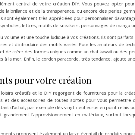
élément central de votre création DIY. Vous pouvez opter pour
e la brillance et de la transparence, ou encore des perles gem
es sont également très appréciées pour personnaliser davantage 
symboles, lettres, motifs de sneakers, personnages de manga ou
 volume et une touche ludique à vos créations. Ils sont parfaits
es et d'introduire des motifs variés. Pour les amateurs de tech
met de créer des formes uniques comme un chat kawaii ou des pend
ces à la mer. Enfin, le cordon paracorde, très tendance, ajoute u
nts pour votre création
loisirs créatifs et le DIY regorgent de fournitures pour la créa
 et des accessoires de toutes sortes pour vous permettre de 
ontant d'achat, par exemple dès vingt-neuf euros en point relais 
ent grandement l'approvisionnement en matériaux, surtout lorsq
ements proposent également un large éventail de produits pour p