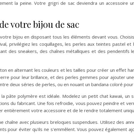
rgement la peine. Votre grigri de sac deviendra un accessoire u
de votre bijou de sac
votre bijou en disposant tous les éléments devant vous. Choisi
val, privilégiez les coquillages, les perles aux teintes pastel et
nt des sneakers, des chaînes métalliques et des pendentifs let
e coton en alternant les couleurs et les tailles pour créer un effe
verre pour leur brillance, et des perles gemmes pour ajouter un
entre deux séries de perles, ou en nouant un bandana coloré pou
, la pâte polymère est idéale. Modelez un petit chat kawaii, un
ructions du fabricant. Une fois refroidie, vous pouvez peindre et ver
er entièrement votre accessoire et de le rendre totalement uniqu
e chaîne avec plusieurs breloques suspendues. Utilisez des ann
ments pour éviter qu'ils ne s'emmêlent. Vous pouvez également aj