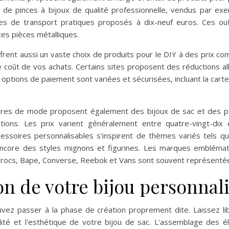
 de pinces à bijoux de qualité professionnelle, vendus par ex
s de transport pratiques proposés à dix-neuf euros. Ces outi
tes pièces métalliques.
ent aussi un vaste choix de produits pour le DIY à des prix co
 coût de vos achats. Certains sites proposent des réductions all
options de paiement sont variées et sécurisées, incluant la carte 
oires de mode proposent également des bijoux de sac et des po
tions. Les prix varient généralement entre quatre-vingt-dix 
ccessoires personnalisables s'inspirent de thèmes variés tels q
 encore des styles mignons et figurines. Les marques emblém
Crocs, Bape, Converse, Reebok et Vans sont souvent représentées
on de votre bijou personnal
vez passer à la phase de création proprement dite. Laissez lib
lidité et l'esthétique de votre bijou de sac. L'assemblage de