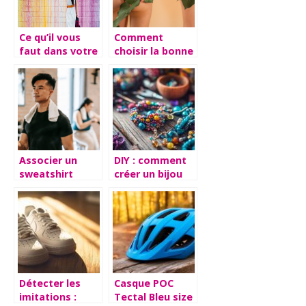
Ce qu’il vous
Comment
faut dans votre
choisir la bonne
garde-robe ce
culotte
printemps
menstruelle
pour
adolescentes
Associer un
DIY : comment
sweatshirt
créer un bijou
homme sans
de sac à main
capuche avec
personnalisé
divers styles
vestimentaires
Détecter les
Casque POC
imitations :
Tectal Bleu size