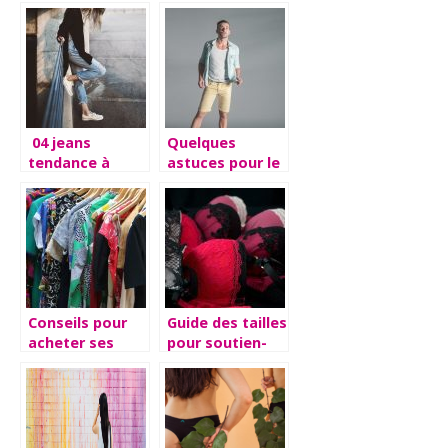
pour acheter
vestimentairement
ses vêtements.
parlant.
04 jeans
Quelques
tendance à
astuces pour le
moins de 30€
choix et le port
pour renouveler
des bermudas
vos basiques
et des shorts
sans vous ruiner
Conseils pour
Guide des tailles
acheter ses
pour soutien-
vetements
gorge FR/US/UK