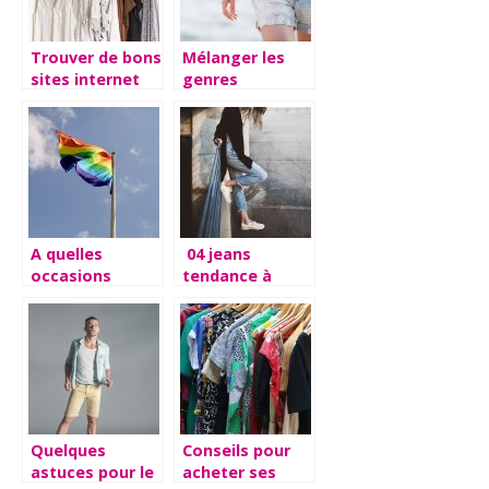
Trouver de bons
Mélanger les
sites internet
genres
pour acheter
vestimentairement
ses vêtements.
parlant.
A quelles
04 jeans
occasions
tendance à
porter des
moins de 30€
vêtements
pour renouveler
LGBT ?
vos basiques
sans vous ruiner
Quelques
Conseils pour
astuces pour le
acheter ses