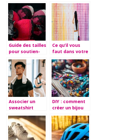
choix et le port
vetements
des bermudas
et des shorts
Guide des tailles
Ce qu’il vous
pour soutien-
faut dans votre
gorge FR/US/UK
garde-robe ce
printemps
Associer un
DIY : comment
sweatshirt
créer un bijou
homme sans
de sac à main
capuche avec
personnalisé
divers styles
vestimentaires