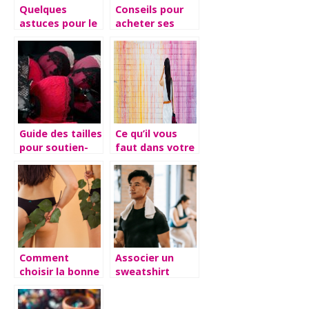
Quelques
Conseils pour
astuces pour le
acheter ses
choix et le port
vetements
des bermudas
et des shorts
Guide des tailles
Ce qu’il vous
pour soutien-
faut dans votre
gorge FR/US/UK
garde-robe ce
printemps
Comment
Associer un
choisir la bonne
sweatshirt
culotte
homme sans
menstruelle
capuche avec