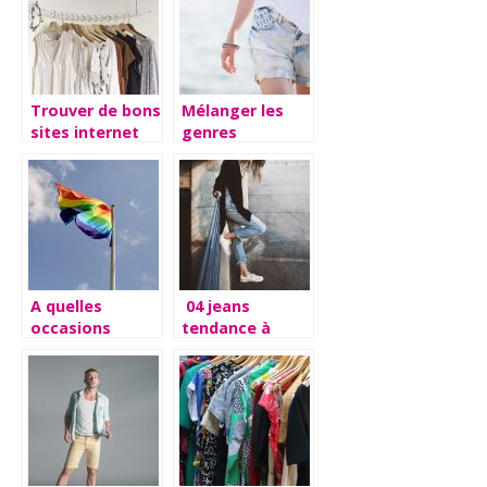
Trouver de bons
Mélanger les
sites internet
genres
pour acheter
vestimentairement
ses vêtements.
parlant.
A quelles
04 jeans
occasions
tendance à
porter des
moins de 30€
vêtements
pour renouveler
LGBT ?
vos basiques
sans vous ruiner