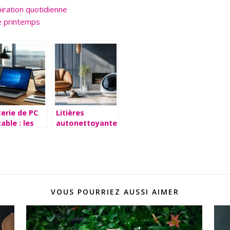
piration quotidienne
ce printemps
erie de PC
Litières
able : les
autonettoyantes
ères
2025 : notre
entiels pour
comparatif des
 autonomie
modèles
imale
premium pour
chat
VOUS POURRIEZ AUSSI AIMER