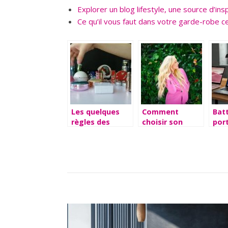
Explorer un blog lifestyle, une source d’ins
Ce qu’il vous faut dans votre garde-robe 
Les quelques
Comment
Batt
règles des
choisir son
port
produits
parfum femme
crit
cosmétiques
selon sa
ess
structure?
une
opt