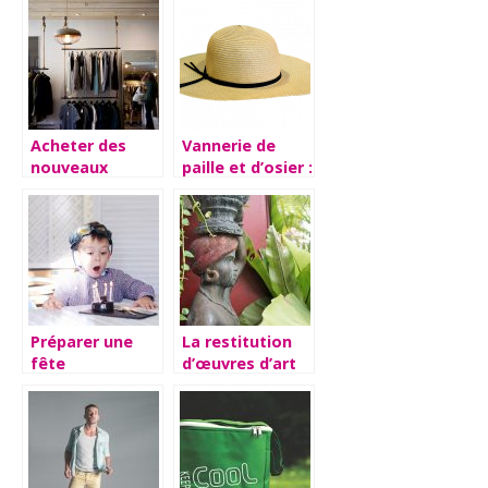
Acheter des
Vannerie de
nouveaux
paille et d’osier :
vêtements,
où trouver les
peut être
meilleurs
également dans
produits en
une démarche
France ?
écologique !
Préparer une
La restitution
fête
d’œuvres d’art
d’anniversaire
africaines
pour un petit
garçon