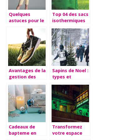
Quelques
Top 04 des sacs
astuces pour le
isothermiques
choix et le port
utilises pour
des bermudas
conserver les
et des shorts
repas
Avantages de la
Sapins de Noel :
gestion des
types et
stocks de
conseils
chaussures
Cadeaux de
Transformez
bapteme en
votre espace
argent :
grace aux