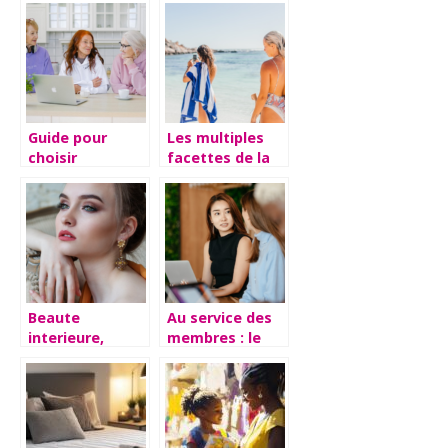
avantages et
enseignes au
conseils a
neon
suivre lors du
personnalisees
choix
Guide pour
Les multiples
choisir
facettes de la
l’ordinateur
fouta : du
ideal pour un
hammam a la
senior debutant
plage
Beaute
Au service des
interieure,
membres : le
beaute
fonctionnement
exterieure :
des banques
Trouver un
mutualistes
equilibre
harmonieux