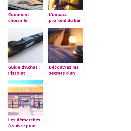
Comment
L’impact
choisir le
profond du lien
meilleur
mère-enfant
matelas 140×190
sur le
pour un
développement
sommeil
personnel
réparateur
Guide d’Achat :
Découvrez les
Pistolet
secrets d’un
Shocker Taser
sommeil
Lampe –
vraiment
Caracteristiques
réparateur pour
et Avis Clients
des nuits
paisibles
Les démarches
à suivre pour