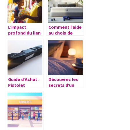
sommeil
réparateur
L’impact
Comment l’aide
profond du lien
au choix de
mère-enfant
matelas peut
sur le
transformer
développement
votre
personnel
récupération
sportive
Guide d’Achat :
Découvrez les
Pistolet
secrets d’un
Shocker Taser
sommeil
Lampe –
vraiment
Caracteristiques
réparateur pour
et Avis Clients
des nuits
paisibles