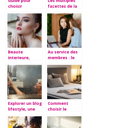
Guide pour
Les multiples
choisir
facettes de la
l’ordinateur
fouta : du
ideal pour un
hammam a la
senior debutant
plage
Beaute
Au service des
interieure,
membres : le
beaute
fonctionnement
exterieure :
des banques
Trouver un
mutualistes
equilibre
harmonieux
Explorer un blog
Comment
lifestyle, une
choisir le
source
meilleur
d’inspiration
matelas 140×190
quotidienne
pour un