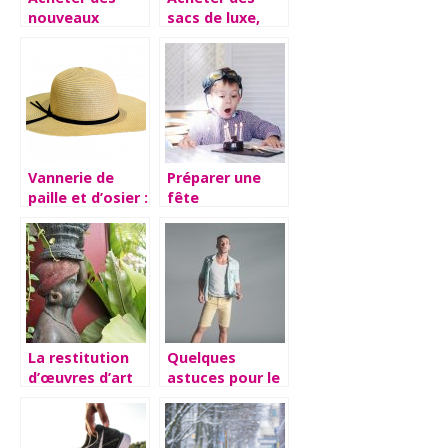
nouveaux
sacs de luxe,
vêtements,
comment faire
peut être
?
également dans
une démarche
écologique !
Vannerie de
Préparer une
paille et d’osier :
fête
où trouver les
d’anniversaire
meilleurs
pour un petit
produits en
garçon
France ?
La restitution
Quelques
d’œuvres d’art
astuces pour le
africaines
choix et le port
des bermudas
et des shorts