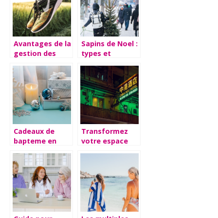
Avantages de la
Sapins de Noel :
gestion des
types et
stocks de
conseils
chaussures
Cadeaux de
Transformez
bapteme en
votre espace
argent :
grace aux
avantages et
enseignes au
conseils a
neon
suivre lors du
personnalisees
choix