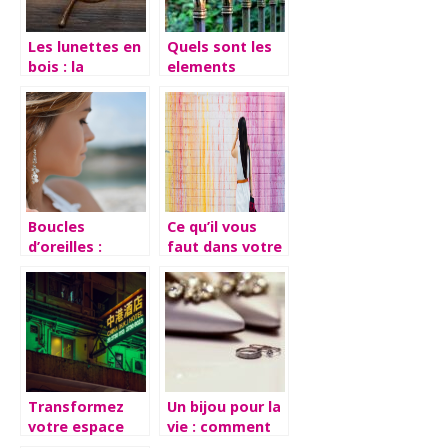
Les lunettes en
Quels sont les
bois : la
elements
nouvelle
indispensables
tendance
a votre jardin ?
Boucles
Ce qu’il vous
d’oreilles :
faut dans votre
conseils avises
garde-robe ce
a suivre lors du
printemps
choix
Transformez
Un bijou pour la
votre espace
vie : comment
grace aux
choisir l’alliance